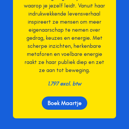
waarop je jezelf leidt. Vanuit haar
indrukwekkende levensverhaal
inspireert ze mensen om meer
eigenaarschap te nemen over
gedrag, keuzes en energie. Met
scherpe inzichten, herkenbare
metaforen en voelbare energie
raakt ze haar publiek diep en zet
ze aan tot beweging.
1.797 excl. btw
Boek Maartje