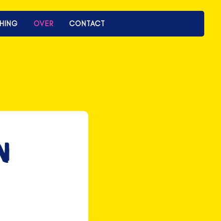
HING
OVER
CONTACT
N