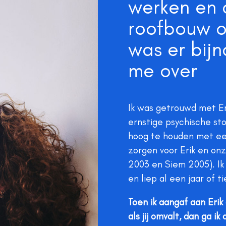
werken en 
roofbouw o
was er bijn
me over
Ik was getrouwd met Eri
ernstige psychische sto
hoog te houden met een
zorgen voor Erik en on
2003 en Siem 2005). Ik
en liep al een jaar of 
Toen ik aangaf aan Erik d
als jij omvalt, dan ga ik