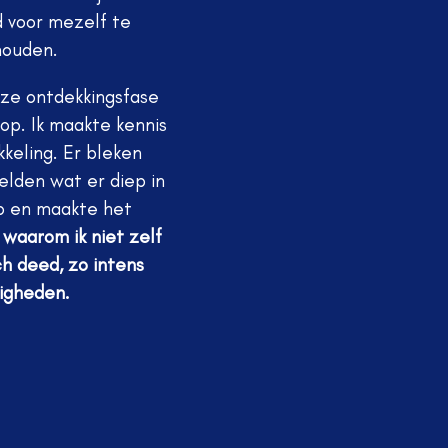
d voor mezelf te
houden.
eze ontdekkingsfase
’ op. Ik maakte kennis
keling. Er bleken
elden wat er diep in
 op en maakte het
waarom ik niet zelf
ch deed, zo intens
digheden.