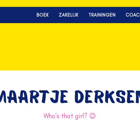
BOEK
ZAKELIJK
TRAININGEN
COAC
MAARTJE DERKSE
Who’s that girl? 😉