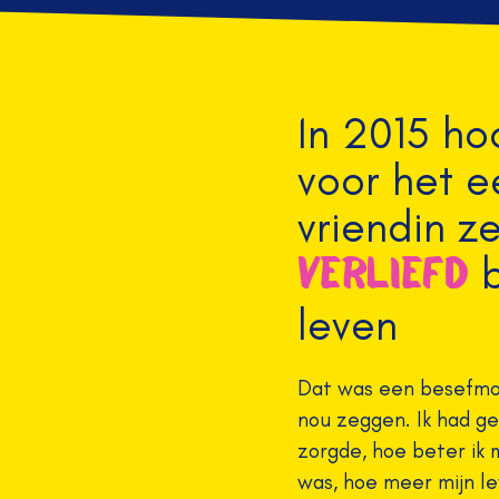
In 2015 ho
voor het e
vriendin z
b
verliefd
leven
Dat was een besefmom
nou zeggen. Ik had ge
zorgde, hoe beter ik
was, hoe meer mijn le