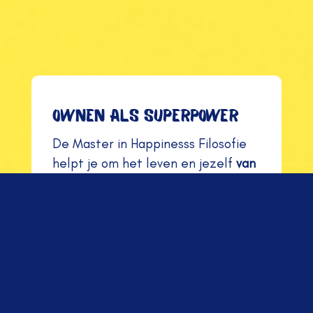
Ownen als superpower
De Master in Happinesss Filosofie
helpt je om het leven en jezelf
van
voor tot achter te ownen
.
Deze
methode is uniek en zeer
effectief
. De Master in Happiness
tools, handvatten en modellen zijn
simpel, praktisch en direct
toepasbaar. Snel resultaat